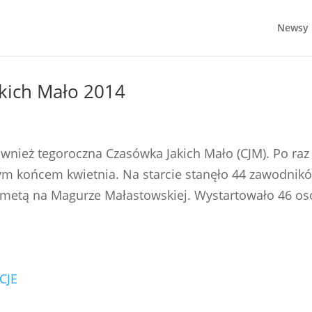
Newsy
akich Mało 2014
ównież tegoroczna Czasówka Jakich Mało (CJM). Po raz
ym końcem kwietnia. Na starcie stanęło 44 zawodnik
z metą na Magurze Małastowskiej. Wystartowało 46 os