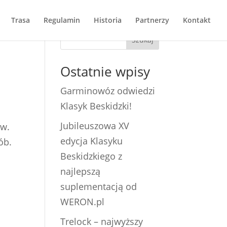
Trasa
Regulamin
Historia
Partnerzy
Kontakt
Szukaj
Ostatnie wpisy
Garminowóz odwiedzi
Klasyk Beskidzki!
Jubileuszowa XV
ów.
edycja Klasyku
ób.
Beskidzkiego z
najlepszą
suplementacją od
WERON.pl
Trelock – najwyższy