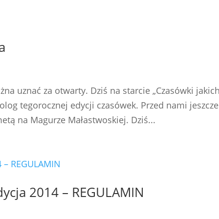
a
na uznać za otwarty. Dziś na starcie „Czasówki jakic
prolog tegorocznej edycji czasówek. Przed nami jeszcze
etą na Magurze Małastwoskiej. Dziś...
edycja 2014 – REGULAMIN